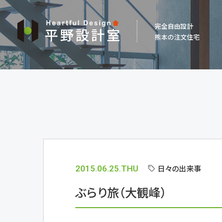
平
完全自由設計
野
熊本の注文住宅
設
計
室
日々の出来事
2015.06.25.THU
ぶらり旅（大観峰）