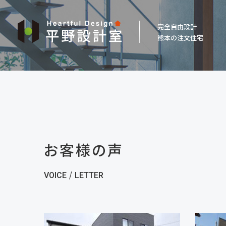
平
完全自由設計
野
熊本の注文住宅
設
計
室
お客様の声
/
VOICE
LETTER