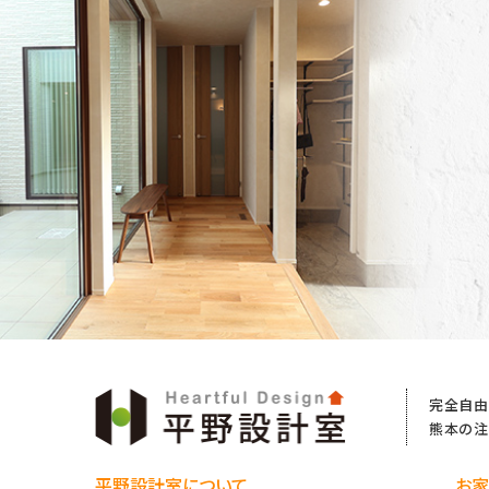
り
完全自由
熊本の注
平野設計室について
お家