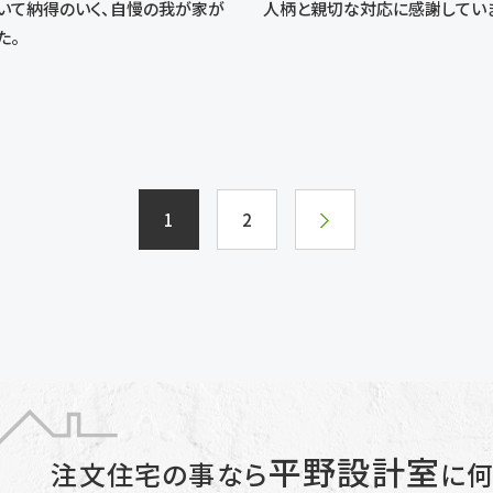
いて納得のいく、自慢の我が家が
人柄と親切な対応に感謝してい
た。
1
2
平野設計室
注文住宅の事なら
に
何