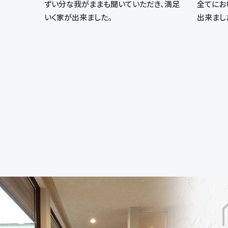
ずい分な我がままも聞いていただき、満足
全てにお
いく家が出来ました。
出来まし
投
稿
の
ペ
ー
ジ
送