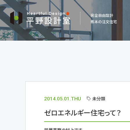
平
完全自由設計
野
熊本の注文住宅
設
計
室
未分類
2014.05.01.THU
ゼロエネルギー住宅って？
営業事務の村上です。