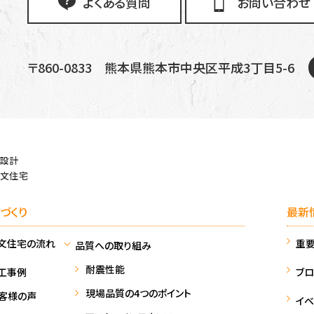
よくある質問
お問い合わせ
〒860-0833
熊本県熊本市中央区平成3丁目5-6
設計
文住宅
づくり
最新
文住宅の流れ
重
品質への取り組み
耐震性能
工事例
ブロ
現場品質の4つのポイント
客様の声
イベ