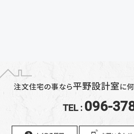
平野設計室
注文住宅の事なら
に
何
096-37
TEL :