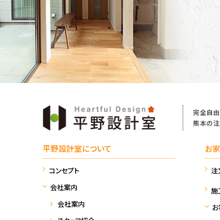
完全自由
熊本の注
平野設計室について
お家
コンセプト
注
会社案内
施
会社案内
お