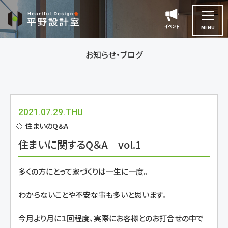
平
野
イベント
イベント
MENU
設
計
お知らせ・ブログ
室
2021.07.29.THU
住まいのQ＆A
住まいに関するQ＆A vol.1
多くの方にとって家づくりは一生に一度。
わからないことや不安な事も多いと思います。
今月より月に１回程度、実際にお客様とのお打合せの中で