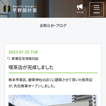
平
野
イベント
イベント
MENU
設
計
お知らせ・ブログ
室
2023.07.25.TUE
新築住宅現場日誌
喫茶店が完成しました
熊本市東区、健軍神社の近くに建築させて頂いた喫茶店
が、先日無事オープンしました。