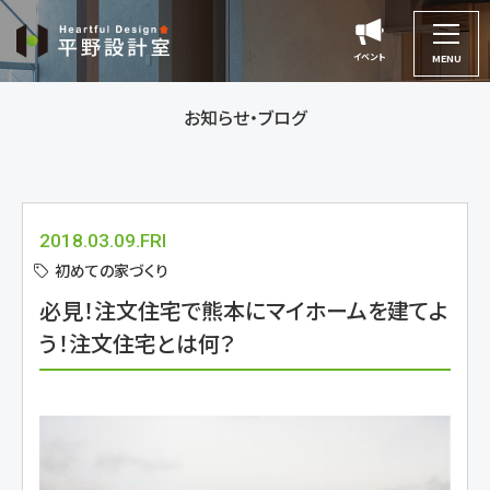
平
野
イベント
イベント
MENU
設
計
お知らせ・ブログ
室
2018.03.09.FRI
初めての家づくり
必見！注文住宅で熊本にマイホームを建てよ
う！注文住宅とは何？