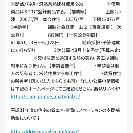
※断熱パネル・潜熱蓄熱建材使用必須 ※使用
商品はＳＩＩに登録商品する。 【補助額】 上限：戸
建 200万/戸 集合住宅 125万/戸 下限：20万/戸
【補助率】 補助対象経費 １/２ 【事業規模（一次
公募）】 約2億円 【一次公募期間】
R1年5月13日～6月28日 随時採択・予算達成
にて打ち切り 2次公募は8月上旬予定(予算未定）
※交付決定を通知する前の契約・着工は補助
対象になりません。 【申請者要件】 ・申請者は個
人の所有者で、常時住居する専用住宅 ・賃貸住宅
の所有者（個人・法人でちらでも可） 詳しい公募申請情報
は下記のホームページにてご確認ください。 断熱リノベHP
http://sii.or.jp/moe_material31/
平成31年度の住宅の省エネ・断熱リノベーションの支援補
助金について↓
https://drive.google.com/open?