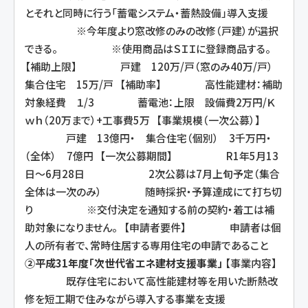
とそれと同時に行う「蓄電システム・蓄熱設備」導入支援
※今年度より窓改修のみの改修（戸建）が選択
できる。 ※使用商品はＳＩＩに登録商品する。
【補助上限】 戸建 120万/戸（窓のみ40万/戸）
集合住宅 15万/戸 【補助率】 高性能建材：補助
対象経費 １/3 蓄電池：上限 設備費2万円/Ｋ
ｗｈ（20万まで）+工事費5万 【事業規模（一次公募）】
戸建 13億円・ 集合住宅（個別） 3千万円・
（全体） 7億円 【一次公募期間】 R1年5月13
日～6月28日 2次公募は7月上旬予定（集合
全体は一次のみ） 随時採択・予算達成にて打ち切
り ※交付決定を通知する前の契約・着工は補
助対象になりません。 【申請者要件】 申請者は個
人の所有者で、常時住居する専用住宅の申請であること
②平成31年度「次世代省エネ建材支援事業」
【事業内容】
既存住宅において高性能建材等を用いた断熱改
修を短工期で住みながら導入する事業を支援