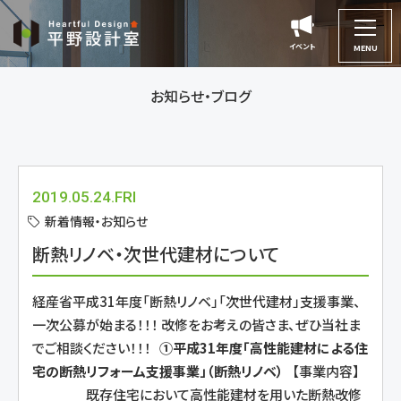
平
野
イベント
イベント
MENU
設
計
お知らせ・ブログ
室
2019.05.24.FRI
新着情報・お知らせ
断熱リノベ・次世代建材について
経産省平成31年度「断熱リノベ」「次世代建材」支援事業、
一次公募が始まる！！！ 改修をお考えの皆さま、ぜひ当社ま
でご相談ください！！！
①平成31年度「高性能建材による住
宅の断熱リフォーム支援事業」（断熱リノベ）
【事業内容】
既存住宅において高性能建材を用いた断熱改修