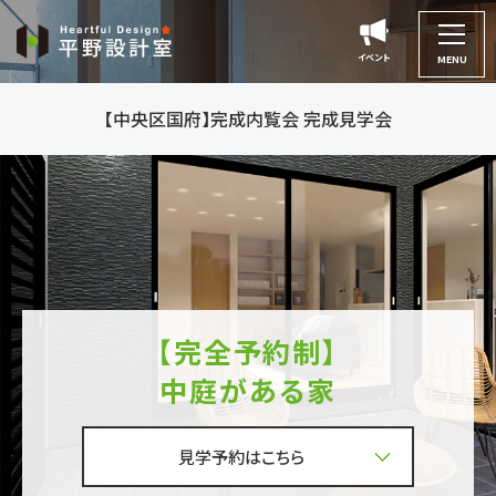
平
野
イベント
イベント
MENU
設
計
【中央区国府】完成内覧会 完成見学会
室
【完全予約制】
中庭がある家
見学予約はこちら