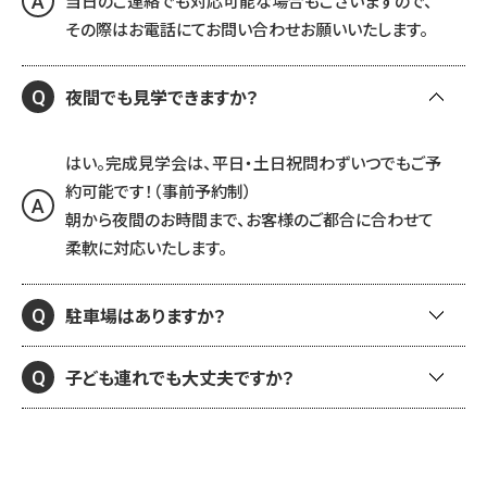
当日のご連絡でも対応可能な場合もございますので、
A
その際はお電話にてお問い合わせお願いいたします。
夜間でも見学できますか？
Q
はい。完成見学会は、平日・土日祝問わずいつでもご予
約可能です！（事前予約制）
A
朝から夜間のお時間まで、お客様のご都合に合わせて
柔軟に対応いたします。
駐車場はありますか？
Q
子ども連れでも大丈夫ですか？
Q
はい、ございます。専用の無料駐車場をご用意しており
A
ます。
はい。事前予約制ですのでごゆっくりご見学いただけま
A
す。