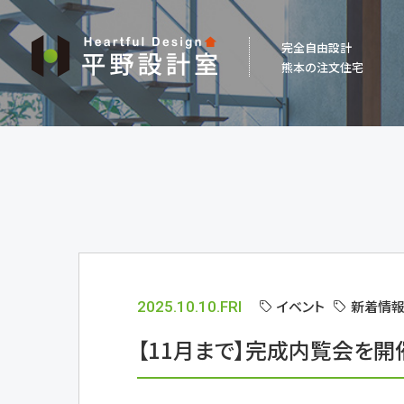
平
完全自由設計
野
熊本の注文住宅
設
計
室
イベント
新着情報
2025.10.10.FRI
【11月まで】完成内覧会を開