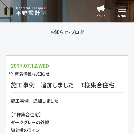
平
野
イベント
イベント
MENU
設
計
お知らせ・ブログ
室
2017.07.12.WED
新着情報・お知らせ
施工事例 追加しました Ｉ様集合住宅
施工事例 追加しました
【Ｉ様集合住宅】
ダークグレーの外観
縦と横のライン