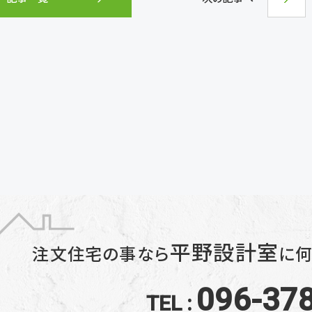
平野設計室
注文住宅の事なら
に
何
096-37
TEL :