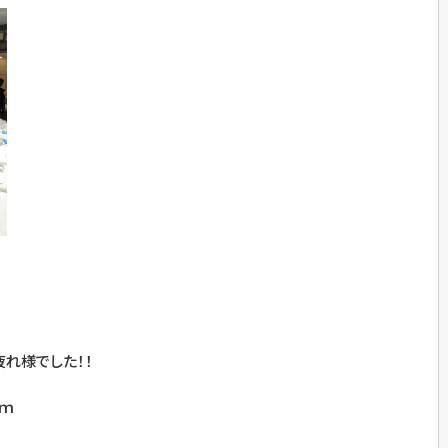
れ様でした！！
）ｍ