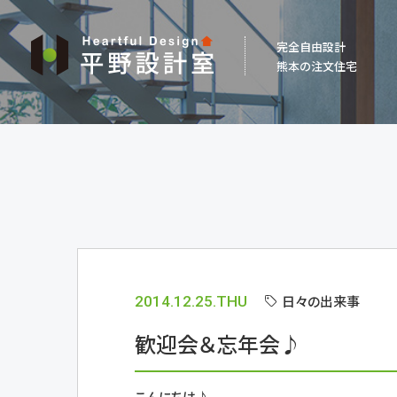
平
完全自由設計
野
熊本の注文住宅
設
計
室
日々の出来事
2014.12.25.THU
歓迎会＆忘年会♪
こんにちは♪