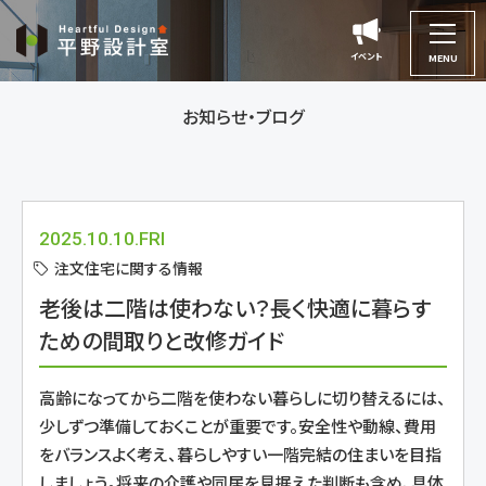
平
野
イベント
イベント
MENU
設
計
お知らせ・ブログ
室
2025.10.10.FRI
注文住宅に関する情報
老後は二階は使わない？長く快適に暮らす
ための間取りと改修ガイド
高齢になってから二階を使わない暮らしに切り替えるには、
少しずつ準備しておくことが重要です。安全性や動線、費用
をバランスよく考え、暮らしやすい一階完結の住まいを目指
しましょう。将来の介護や同居を見据えた判断も含め、具体