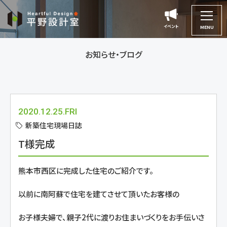
平
野
イベント
イベント
MENU
設
計
お知らせ・ブログ
室
2020.12.25.FRI
新築住宅現場日誌
T様完成
熊本市西区に完成した住宅のご紹介です。
以前に南阿蘇で住宅を建てさせて頂いたお客様の
お子様夫婦で、親子2代に渡りお住まいづくりをお手伝いさ